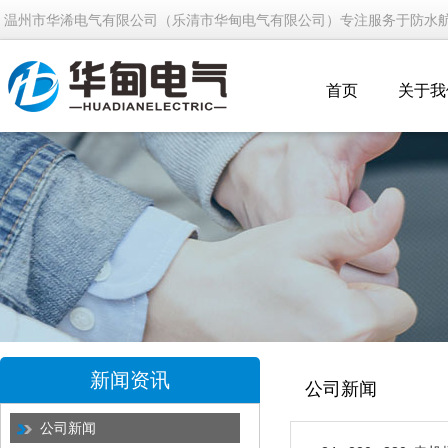
温州市华浠电气有限公司（乐清市华甸电气有限公司）专注服务于防水
首页
关于我
新闻资讯
公司新闻
公司新闻