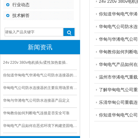
24v 220v 38
行业动态
你知道华甸电气华浠
技术解答
华甸电气公司防水连
华甸与华淆电气公司
新闻资讯
华甸教你如何判断电
24v 220v 380v电机插头/柔性加热套插..
华甸电气产品如何在
你知道华甸电气华浠电气公司防水连接器的寿命是多久
温州市华浠电气重载
华甸电气公司防水连接器的主要应用场景有哪些
了解华甸电气公司重
华甸与华淆电气公司防水连接器产品定义
乐清华甸公司重载连
华甸教你如何判断电气连接是否安全可靠
你知道华甸电气公司
华甸电气产品如何在恶劣环境下构建坚固电气连接