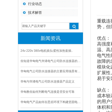
行业动态
技术解答
重载连
势，但
新闻资讯
优点：
高强度
温、高
24v 220v 380v电机插头/柔性加热套插..
电气性
故障的
你知道华甸电气华浠电气公司防水连接器的寿命是多久
模块化
华甸电气公司防水连接器的主要应用场景有哪些
扩展性
易于安
华甸与华淆电气公司防水连接器产品定义
缺点：
华甸教你如何判断电气连接是否安全可靠
成本较
的用户
华甸电气产品如何在恶劣环境下构建坚固电气连接
体积和