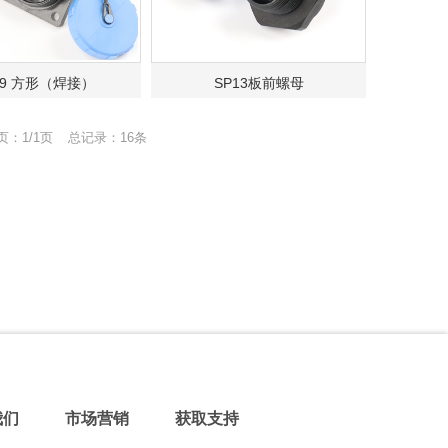
29 方形（焊接）
SP13板前螺母
页：1/1页
总记录：16条
我们
市场营销
获取支持