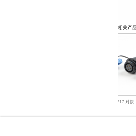
相关产
丝压接）
SP13 后螺母（螺丝压接）
SP17 对接（