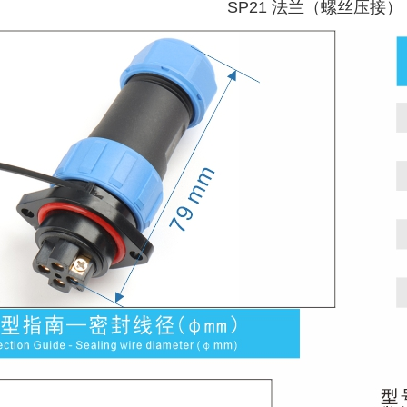
SP21 法兰（螺丝压接）