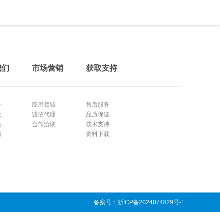
我们
市场营销
获取支持
介
应用领域
售后服务
化
诚招代理
品质保证
任
合作洽谈
技术支持
书
资料下载
备案号：浙ICP备2024074829号-1